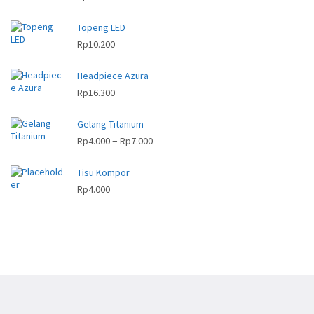
Topeng LED
Rp
10.200
Headpiece Azura
Rp
16.300
Gelang Titanium
R
–
Rp
4.000
Rp
7.000
e
Tisu Kompor
n
Rp
4.000
t
a
n
g
h
a
r
g