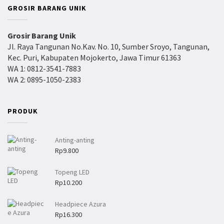
a
GROSIR BARANG UNIK
:
R
Grosir Barang Unik
p
Jl. Raya Tangunan No.Kav. No. 10, Sumber Sroyo, Tangunan,
4
Kec. Puri, Kabupaten Mojokerto, Jawa Timur 61363
.
WA 1: 0812-3541-7883
WA 2: 0895-1050-2383
0
0
0
PRODUK
h
i
n
Anting-anting
Rp
9.800
g
g
Topeng LED
a
Rp
10.200
R
p
Headpiece Azura
7
Rp
16.300
.