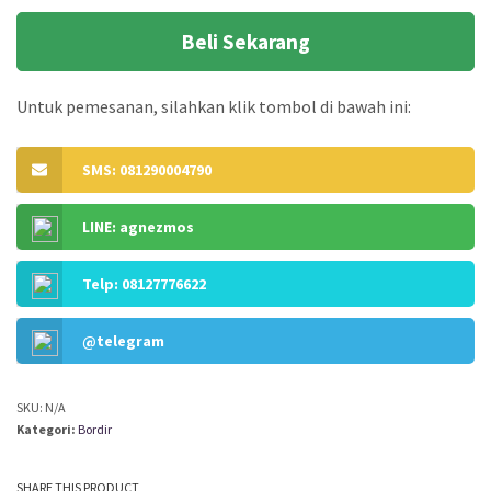
Desaign Suka-Suka
g
Beli Sekarang
h
a
Untuk pemesanan, silahkan klik tombol di bawah ini:
r
g
SMS: 081290004790
a
:
LINE: agnezmos
R
Telp: 08127776622
p
2
@telegram
.
0
SKU:
N/A
Kategori:
Bordir
0
0
SHARE THIS PRODUCT