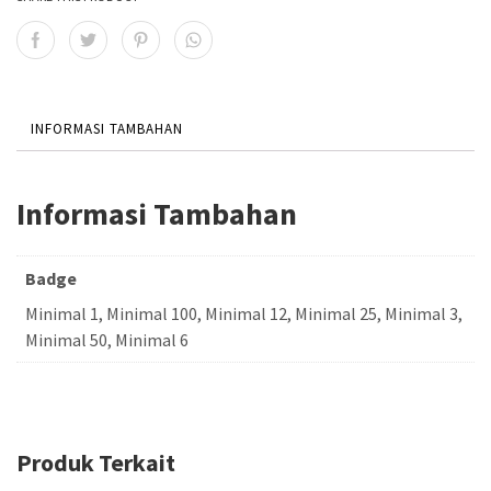
h
i
n
g
INFORMASI TAMBAHAN
g
a
Informasi Tambahan
R
p
Badge
5
Minimal 1, Minimal 100, Minimal 12, Minimal 25, Minimal 3,
.
Minimal 50, Minimal 6
0
0
0
Produk Terkait