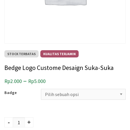
STOCK TERBATAS
KUALITAS TERJAMIN
Bedge Logo Custome Desaign Suka-Suka
R
–
Rp
2.000
Rp
5.000
e
Badge
n
t
Kuantitas Bedge
a
Logo Custome
-
+
n