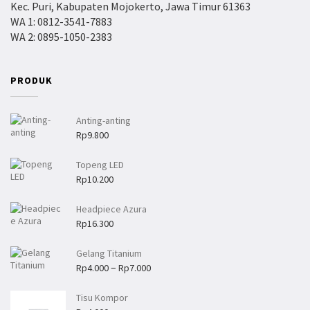
Kec. Puri, Kabupaten Mojokerto, Jawa Timur 61363
p
WA 1: 0812-3541-7883
9
WA 2: 0895-1050-2383
0
0
h
i
PRODUK
n
g
g
Anting-anting
a
Rp
9.800
R
p
Topeng LED
3
Rp
10.200
.
0
Headpiece Azura
0
Rp
16.300
0
Gelang Titanium
R
–
Rp
4.000
Rp
7.000
e
n
Tisu Kompor
t