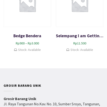
Bedge Bendera
Selempang I am Getting Married
R
Rp
900
–
Rp
3.000
Rp
11.500
e
Stock: Available
Stock: Available
n
t
a
n
g
h
a
GROSIR BARANG UNIK
r
g
a
Grosir Barang Unik
:
Jl. Raya Tangunan No.Kav. No. 10, Sumber Sroyo, Tangunan,
R