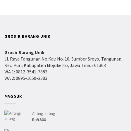
g
h
a
r
g
a
GROSIR BARANG UNIK
:
R
Grosir Barang Unik
p
Jl. Raya Tangunan No.Kav. No. 10, Sumber Sroyo, Tangunan,
4
Kec. Puri, Kabupaten Mojokerto, Jawa Timur 61363
.
WA 1: 0812-3541-7883
WA 2: 0895-1050-2383
0
0
0
PRODUK
h
i
n
Anting-anting
Rp
9.800
g
g