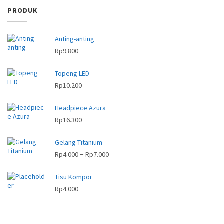
PRODUK
Anting-anting
Rp
9.800
Topeng LED
Rp
10.200
Headpiece Azura
Rp
16.300
Gelang Titanium
R
–
Rp
4.000
Rp
7.000
e
Tisu Kompor
n
Rp
4.000
t
a
n