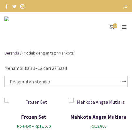
0
Beranda
/ Produk dengan tag “Mahkota”
Menampilkan 1–12 dari 27 hasil
Frozen Set
Mahkota Angsa Mutiara
R
Rp
4.450
–
Rp
12.650
Rp
12.800
e