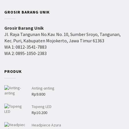
8
1
a
g
7
6
8
5
R
a
9
0
GROSIR BARANG UNIK
0
0
p
R
0
0
9
p
h
h
.
1
i
i
Grosir Barang Unik
5
9
n
n
Jl. Raya Tangunan No.Kav. No. 10, Sumber Sroyo, Tangunan,
0
.
g
g
Kec. Puri, Kabupaten Mojokerto, Jawa Timur 61363
0
3
g
g
WA 1: 0812-3541-7883
0
a
a
WA 2: 0895-1050-2383
0
R
R
p
p
2
2
PRODUK
2
3
.
.
6
8
Anting-anting
0
0
Rp
9.800
0
0
Topeng LED
Rp
10.200
Headpiece Azura