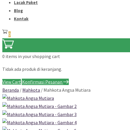
Lacak Paket
Blog
Kontak
0
0 items
in your shopping cart
Tidak ada produk di keranjang.
View Cart
Konfirmasi Pesanan
Beranda
/
Mahkota
/ Mahkota Angsa Mutiara