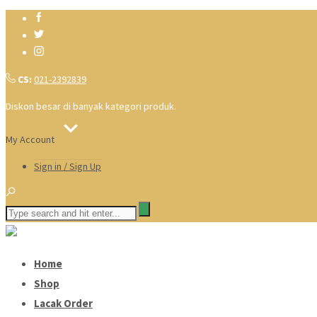
CS:
021-2392839
Diskon besar di banyak kategori produk.
My Account
Sign in / Sign Up
Home
Shop
Lacak Order