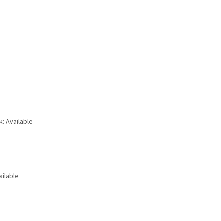
k: Available
ailable