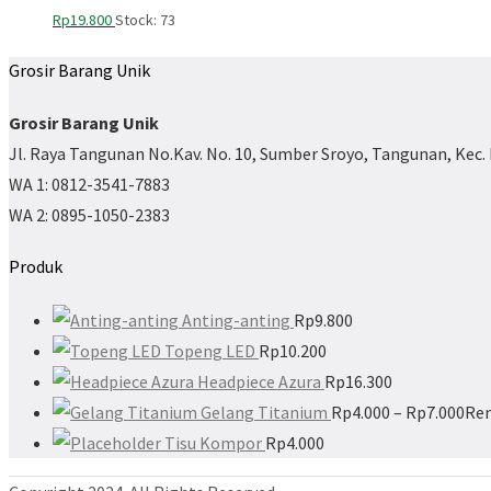
Rp
19.800
Stock: 73
Grosir Barang Unik
Grosir Barang Unik
Jl. Raya Tangunan No.Kav. No. 10, Sumber Sroyo, Tangunan, Kec
WA 1: 0812-3541-7883
WA 2: 0895-1050-2383
Produk
Anting-anting
Rp
9.800
Topeng LED
Rp
10.200
Headpiece Azura
Rp
16.300
Gelang Titanium
Rp
4.000
–
Rp
7.000
Ren
Tisu Kompor
Rp
4.000