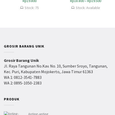
r
R
Rp
19.800
Rp
18.800
–
Rp
19.500
g
e
Stock: 75
Stock: Available
a
n
:
t
R
a
p
n
2
g
0
h
.
a
GROSIR BARANG UNIK
7
r
9
g
0
a
Grosir Barang Unik
h
:
Jl. Raya Tangunan No.Kav. No. 10, Sumber Sroyo, Tangunan,
i
R
Kec. Puri, Kabupaten Mojokerto, Jawa Timur 61363
n
p
WA 1: 0812-3541-7883
g
1
g
WA 2: 0895-1050-2383
8
a
.
R
8
p
0
PRODUK
2
0
2
h
.
i
Anting-anting