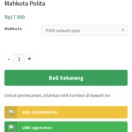
Mahkota Polita
Rp
17.900
Mahkota
Kuantitas Mahkota
Polita
-
+
Beli Sekarang
Untuk pemesanan, silahkan klik tombol di bawah ini:
SMS: 081290004790
LINE: agnezmos