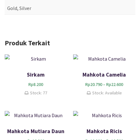
Gold, Silver
Produk Terkait
Sirkam
Mahkota Camelia
R
Rp
8.200
Rp
20.790
–
Rp
22.600
e
Stock: 77
Stock: Available
n
t
a
n
g
h
Mahkota Mutiara Daun
Mahkota Ricis
a