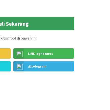
eli Sekarang
k tombol di bawah ini:
LINE: agnezmos
@telegram