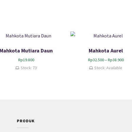
Mahkota Mutiara Daun
Mahkota Aurel
R
Rp
19.800
Rp
32.500
–
Rp
38.900
e
Stock: 73
Stock: Available
n
t
a
n
g
h
a
r
g
PRODUK
a
: