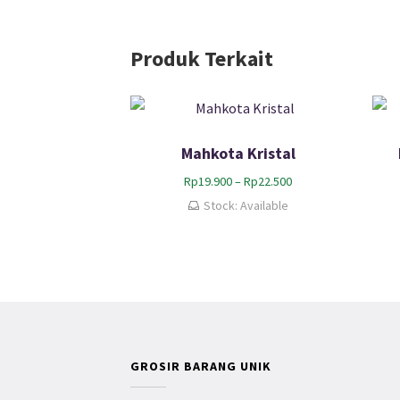
Produk Terkait
Mahkota Kristal
R
Rp
19.900
–
Rp
22.500
e
Stock: Available
n
t
a
n
g
h
a
r
g
GROSIR BARANG UNIK
a
: