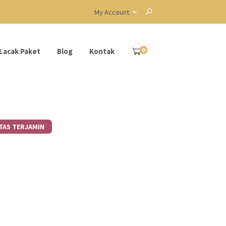
My Account
0
Lacak Paket
Blog
Kontak
TAS TERJAMIN