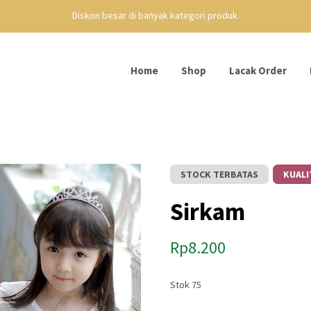
Diskon besar di banyak kategori produk.
Home
Shop
Lacak Order
STOCK TERBATAS
KUALI
Sirkam
Rp
8.200
Stok 75