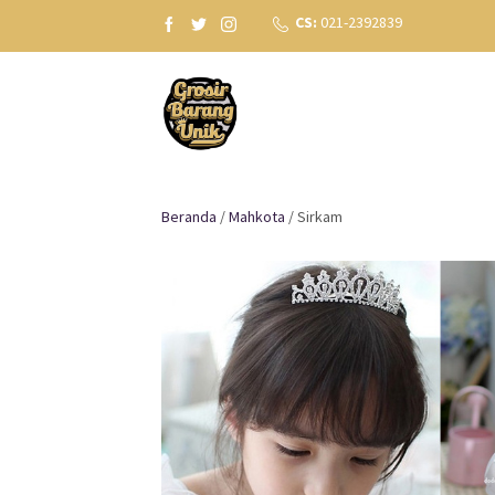
CS:
021-2392839
Beranda
/
Mahkota
/ Sirkam