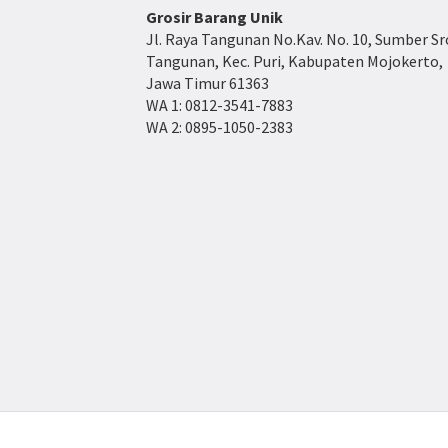
R
Grosir Barang Unik
p
Jl. Raya Tangunan No.Kav. No. 10, Sumber Sr
1
Tangunan, Kec. Puri, Kabupaten Mojokerto,
9
Jawa Timur 61363
.
WA 1: 0812-3541-7883
9
WA 2: 0895-1050-2383
0
0
h
i
n
g
g
a
R
p
2
2
.
5
0
0