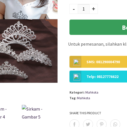
Kuantitas Sirkam
-
+
B
Untuk pemesanan, silahkan kli
SMS: 081290004790
Telp: 08127776622
Kategori:
Mahkota
Tag:
Mahkota
SHARE THIS PRODUCT